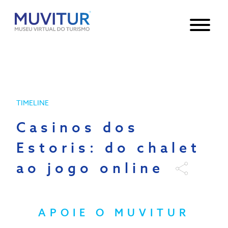
Notice
: Undefined index: HTTP_ACCEPT_LANGUAGE in
/var/www/html/core/main/App.php
30
on line
TIMELINE
Casinos dos
Estoris: do chalet
ao jogo online
APOIE O MUVITUR