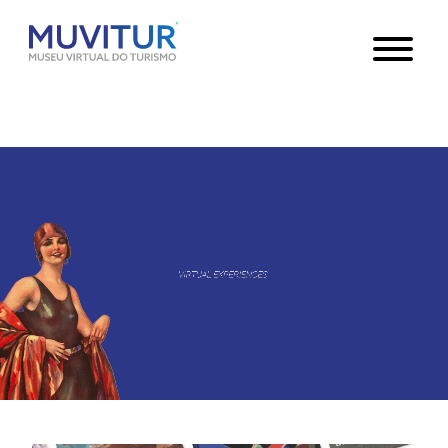
Notice
: Undefined index: HTTP_ACCEPT_LANGUAGE in
/var/www/html/core/main/App.php
30
on line