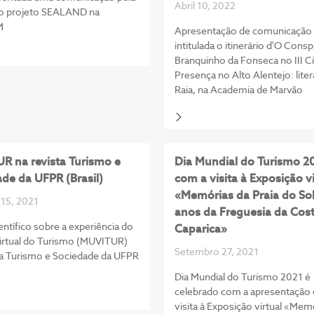
Abril 10, 2022
do projeto SEALAND na
M
Apresentação de comunicação
intitulada o itinerário d'O Cons
Branquinho da Fonseca no III Ci
Presença no Alto Alentejo: liter
Raia, na Academia de Marvão
R na revista Turismo e
Dia Mundial do Turismo 2
de da UFPR (Brasil)
com a visita à Exposição vi
«Memórias da Praia do Sol
15, 2021
anos da Freguesia da Cos
entífico sobre a experiência do
Caparica»
rtual do Turismo (MUVITUR)
Setembro 27, 2021
ta Turismo e Sociedade da UFPR
Dia Mundial do Turismo 2021 é
celebrado com a apresentação 
visita à Exposição virtual «Mem