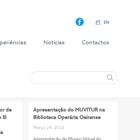
PT
EN
periências
Notícias
Contactos
or de
Apresentação do MUVITUR na
III
Biblioteca Operária Oeirense
Março 24, 2022
ia
Apresentação do Museu Virtual do