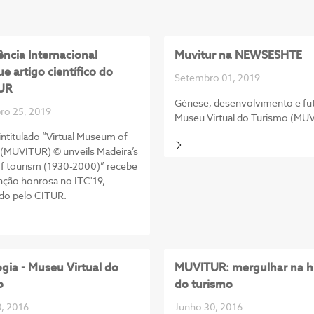
ncia Internacional
Muvitur na NEWSESHTE
ue artigo científico do
Setembro 01, 2019
UR
Génese, desenvolvimento e fu
o 25, 2019
Museu Virtual do Turismo (MU
 intitulado “Virtual Museum of
(MUVITUR) © unveils Madeira’s
of tourism (1930-2000)” recebe
ção honrosa no ITC'19,
do pelo CITUR.
gia - Museu Virtual do
MUVITUR: mergulhar na hi
o
do turismo
, 2016
Junho 30, 2016