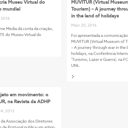
ria Museu Virtual do
MUVITUR (Virtual Museum
o mundial
Tourism) – A journey thro
in the land of holidays
 2016
Maio 20, 2016
e Media dá conta da criação,
TE do Museu Virtual do
Foi apresentada a comunicação
.
MUVITUR (Virtual Museum of T
– A journey through war in the 
holidays, na Conferência Intern
'Turismo, Lazer e Guerra', na F
UNL.
jeto em movimento: o
R, na Revista da ADHP
04, 2013
a da Associação dos Diretores
s de Portugal publica um artigo