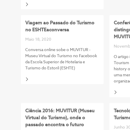
Viagem ao Passado do Turismo
Conferê
no ESHTEaconversa
disting
MUVIT
Maio 18, 2020
Novembr
Conversa online sobe o MUVITUR -
Museu Virtual do Turismo no Facebook
O artigo
da Escola Superior de Hotelaria e
Tourism 
Turismo do Estoril (ESHTE)
history 
uma men
organiza
Ciência 2016: MUVITUR (Museu
Tecnolo
Virtual do Turismo), onde o
Turism
passado encontra o futuro
Junho 30