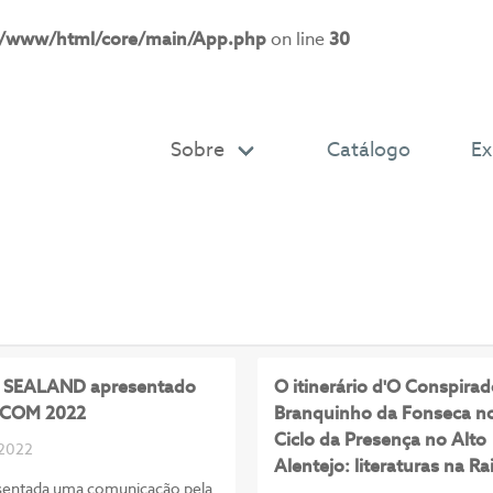
r/www/html/core/main/App.php
on line
30
Sobre
Catálogo
Ex
o SEALAND apresentado
O itinerário d'O Conspirad
PCOM 2022
Branquinho da Fonseca no 
Ciclo da Presença no Alto
 2022
Alentejo: literaturas na Ra
sentada uma comunicação pela