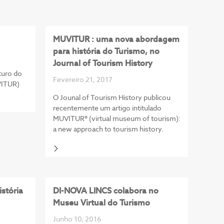
MUVITUR : uma nova abordagem
para história do Turismo, no
Journal of Tourism History
turo do
Fevereiro 21, 2017
VITUR)
O Jounal of Tourism History publicou
recentemente um artigo intitulado
MUVITUR® (virtual museum of tourism):
a new approach to tourism history.
stória
DI-NOVA LINCS colabora no
Museu Virtual do Turismo
Junho 10, 2016