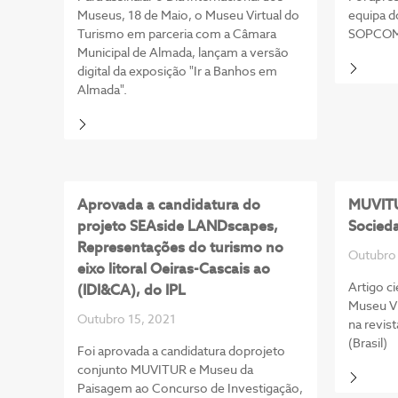
Museus, 18 de Maio, o Museu Virtual do
equipa 
Turismo em parceria com a Câmara
SOPCO
Municipal de Almada, lançam a versão
digital da exposição "Ir a Banhos em
Almada".
Aprovada a candidatura do
MUVITU
projeto SEAside LANDscapes,
Socieda
Representações do turismo no
Outubro 
eixo litoral Oeiras-Cascais ao
Artigo ci
(IDI&CA), do IPL
Museu Vi
Outubro 15, 2021
na revis
(Brasil)
Foi aprovada a candidatura doprojeto
conjunto MUVITUR e Museu da
Paisagem ao Concurso de Investigação,