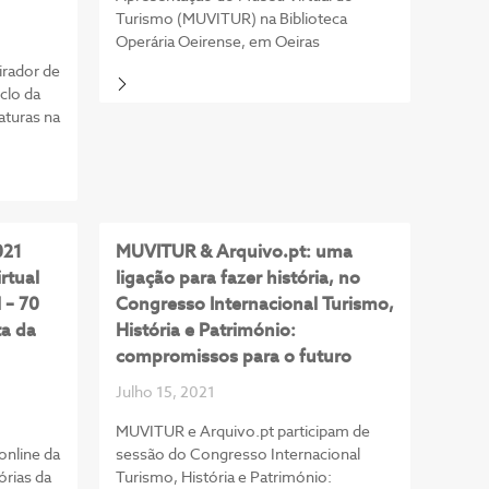
Turismo (MUVITUR) na Biblioteca
Operária Oeirense, em Oeiras
pirador de
clo da
aturas na
021
MUVITUR & Arquivo.pt: uma
rtual
ligação para fazer história, no
 – 70
Congresso Internacional Turismo,
ta da
História e Património:
compromissos para o futuro
Julho 15, 2021
MUVITUR e Arquivo.pt participam de
online da
sessão do Congresso Internacional
órias da
Turismo, História e Património: