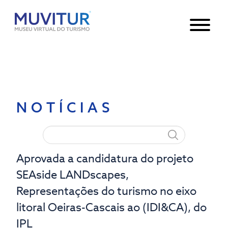
Notice
: Undefined index: HTTP_ACCEPT_LANGUAGE in
/var/www/html/core/main/App.php
30
on line
NOTÍCIAS
Aprovada a candidatura do projeto
SEAside LANDscapes,
Representações do turismo no eixo
litoral Oeiras-Cascais ao (IDI&CA), do
IPL