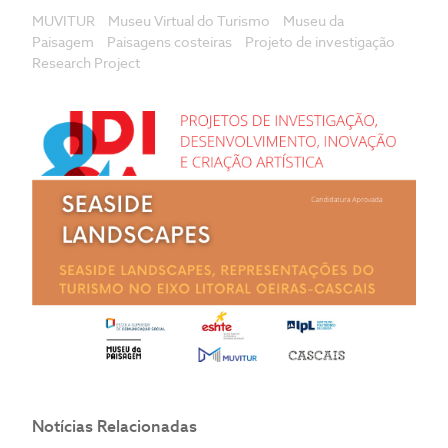
MUVITUR
Museu Virtual do Turismo
Museu da
Paisagem
Paisagens costeiras
Projeto de investigação
Research Project
Notícias Relacionadas