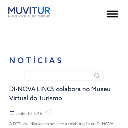
Notice
: Undefined index: HTTP_ACCEPT_LANGUAGE in
/var/www/html/core/main/App.php
30
on line
NOTÍCIAS
DI-NOVA LINCS colabora no Museu
Virtual do Turismo
Junho 10, 2016
A FCT-UNL divulga no seu site a colaboração do DI-NOVA