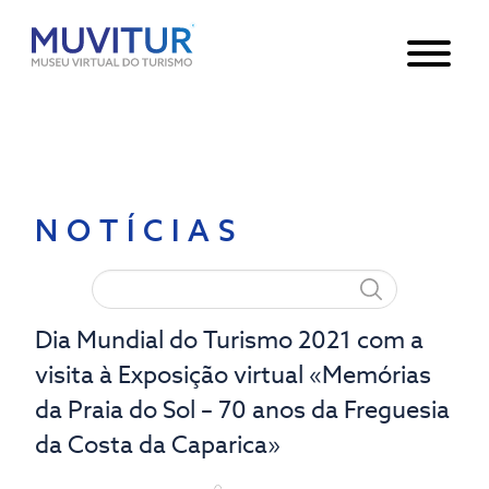
Notice
: Undefined index: HTTP_ACCEPT_LANGUAGE in
/var/www/html/core/main/App.php
30
on line
NOTÍCIAS
Dia Mundial do Turismo 2021 com a
visita à Exposição virtual «Memórias
da Praia do Sol – 70 anos da Freguesia
da Costa da Caparica»