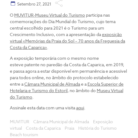
Setembro 27, 2021
O
MUVITUR-Museu Virtual do Turismo
participa nas
comemorações do Dia Mundial do Turismo, cujo tema
central escolhido para 2021 é o Turismo para um
Crescimento Inclusivo, com a apresentação da
exposição
virtual «Memórias da Praia do Sol – 70 anos da Freguesia da
Costa da Caparica»
.
A exposição temporária com o mesmo nome
esteve patente no paredão da Costa da Caparica, em 2019,
e passa agora a estar disponível em permanência e acessível
para todos online, no âmbito do protocolo estabelecido
entre a
Câmara Municipal de Almada
e a
Escola Superior de
Hotelaria e Turismo do Estoril
, no âmbito do
Museu Virtual
do Turismo
.
Assinale esta data com uma visita
aqui
.
MUVITUR
Câmara Municipal de Almada
Exposição
virtual
Costa da Caparica
Praia
História do Turismo
Beach tourism