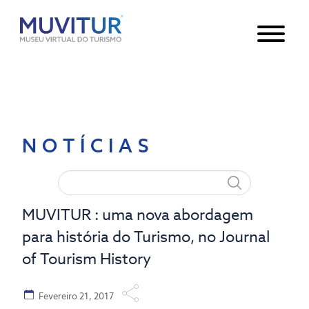
Notice
: Undefined index: HTTP_ACCEPT_LANGUAGE in
/var/www/html/core/main/App.php
30
on line
NOTÍCIAS
MUVITUR : uma nova abordagem
para história do Turismo, no Journal
of Tourism History
Fevereiro 21, 2017