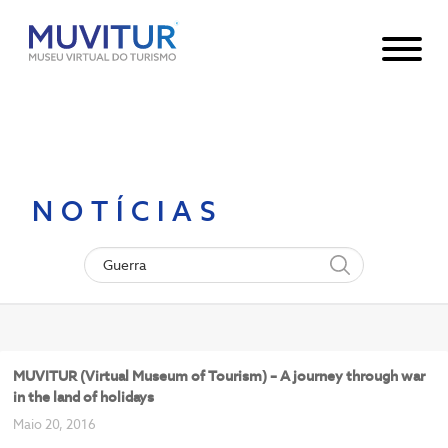
Notice
: Undefined index: HTTP_ACCEPT_LANGUAGE in
/var/www/html/core/main/App.php
30
on line
NOTÍCIAS
MUVITUR (Virtual Museum of Tourism) – A journey through war
in the land of holidays
Maio 20, 2016