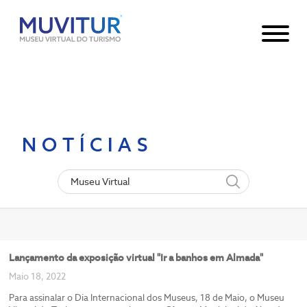
Notice
: Undefined index: HTTP_ACCEPT_LANGUAGE in
/var/www/html/core/main/App.php
30
on line
NOTÍCIAS
Lançamento da exposição virtual "Ir a banhos em Almada"
Maio 18, 2022
Para assinalar o Dia Internacional dos Museus, 18 de Maio, o Museu