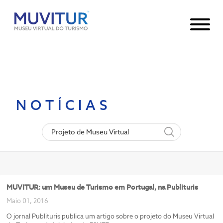
Notice
: Undefined index: HTTP_ACCEPT_LANGUAGE in
/var/www/html/core/main/App.php
30
on line
NOTÍCIAS
MUVITUR: um Museu de Turismo em Portugal, na Publituris
Maio 01, 2016
O jornal Publituris publica um artigo sobre o projeto do Museu Virtual