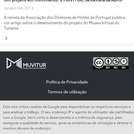
Janeiro 04, 2013
A revista da Associação dos Diretores de Hotéis de Portugal publica
um artigo sobre o desenvimento do projeto do Museu Virtual do
Turismo.
Política de Privacidade
Termos de utilização
Este site utiliza cookies da Google para disponibilizar os respetivos serviços e
© All rights reserved to the Escola Superior de Hotelaria e Turismo do Estoril
para analisar o tráfego. O seu endereço IP e agente do utilizador são partilhados
com a Google, bem como o desempenho e a métrica de segurança, para
assegurar a qualidade do serviço, gerar as estatísticas de utilização e detetar e
resolver abusos de endereço.