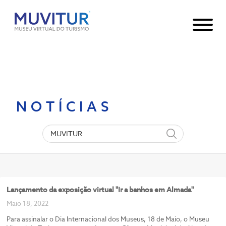
Notice
: Undefined index: HTTP_ACCEPT_LANGUAGE in
/var/www/html/core/main/App.php
30
on line
NOTÍCIAS
Lançamento da exposição virtual "Ir a banhos em Almada"
Maio 18, 2022
Para assinalar o Dia Internacional dos Museus, 18 de Maio, o Museu